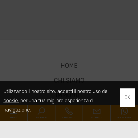
HOME
CHI SIAMO
Utilizzando il nostro sito, accetti il nostro uso dei
IMMOBILI
OK
cookie
, per una tua migliore esperienza di
SERVIZI
navigazione.
MENU
RICERCA
CHIAMACI
SCRIVICI
WHATSAPP
CONTATTI
Codice