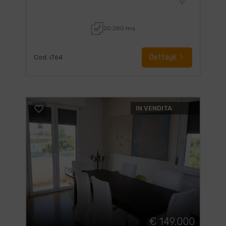
20.280 mq
Dettagli
Cod. i764
IN VENDITA
€ 149.000