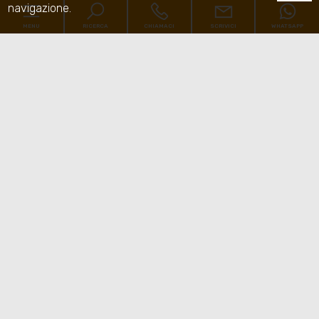
navigazione.
MENU
RICERCA
CHIAMACI
SCRIVICI
WHATSAPP
Codice
Home
Contratto
Chi siamo
Qualsiasi
Vendita
Affitto
Immobili
[+]
Scegli dove cercare
Servizi
Contatti
Tipologia -
multiscelta