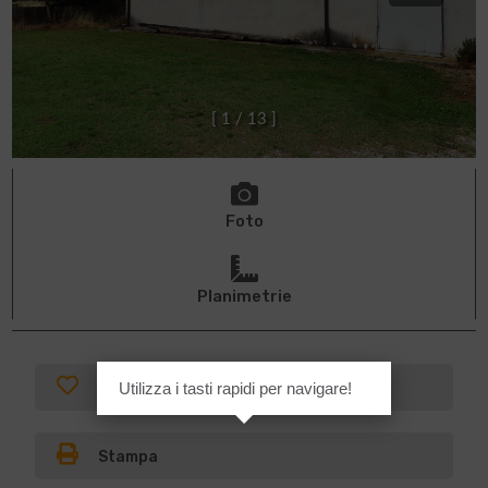
[
1
/
1
3
]
Foto
Planimetrie
Preferiti
Utilizza i tasti rapidi per navigare!
Stampa