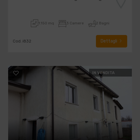
1.150 mq
3 Camere
2 Bagni
Dettagli
Cod. i832
IN VENDITA