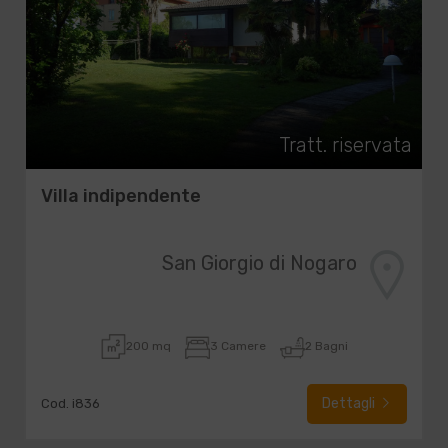
Tratt. riservata
Villa indipendente
San Giorgio di Nogaro
200 mq
3 Camere
2 Bagni
Dettagli
Cod. i836