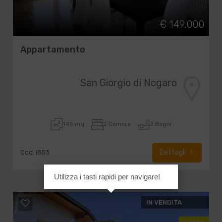
€ 149.000
Appartamento
San Giorgio di Nogaro
145 mq
2 Camere
2 Bagni
Dettagli
Cod. i853
Utilizza i tasti rapidi per navigare!
IN VENDITA