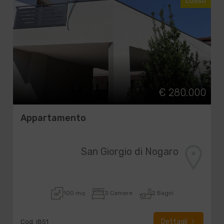
LUSSO
€ 280.000
Appartamento
San Giorgio di Nogaro
100 mq
3 Camere
2 Bagni
Dettagli
Cod. i851