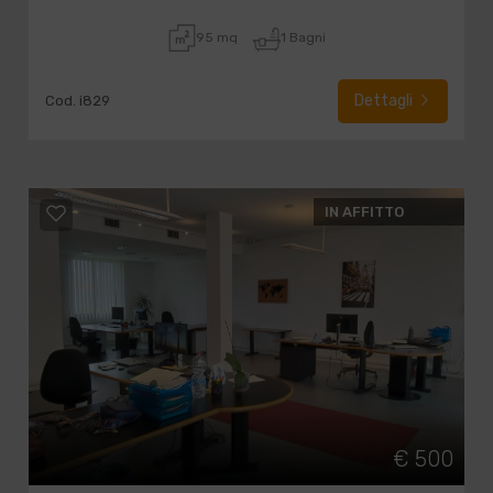
95 mq
1 Bagni
Dettagli
Cod. i829
IN AFFITTO
€ 500