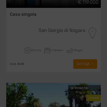
€ 119.000
Casa singola
San Giorgio di Nogaro
135 mq
2 Camere
1 Bagni
Dettagli
Cod. i848
IN VENDITA
LUSSO